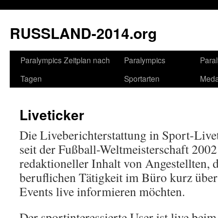
RUSSLAND-2014.org
Paralympics Zeitplan nach
Paralympics
Para
Tagen
Sportarten
Medai
Liveticker
Die Liveberichterstattung in Sport-Livet
seit der Fußball-Weltmeisterschaft 2002
redaktioneller Inhalt von Angestellten, 
beruflichen Tätigkeit im Büro kurz übe
Events live informieren möchten.
Der sportinteressierte User ist live be